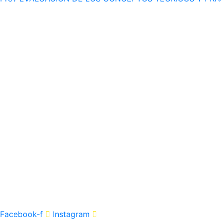
+1 (786) 532-5999
8903 Glades Rd Ste A-8 #2059 Boca Raton, FL 33434
contact@eduestheticonline.com
Facebook-f
Instagram