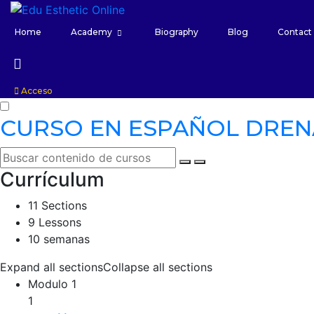
Home
Academy
Biography
Blog
Contact
Acceso
CURSO EN ESPAÑOL DREN
Currículum
11 Sections
9 Lessons
10 semanas
Expand all sections
Collapse all sections
Modulo 1
1